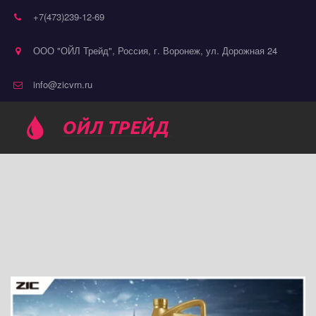
+7(473)239-12-69
ООО "ОЙЛ Трейд"
,
Россия
,
г. Воронеж
,
ул. Дорожная 24
info@zicvrn.ru
ОЙЛ ТРЕЙД